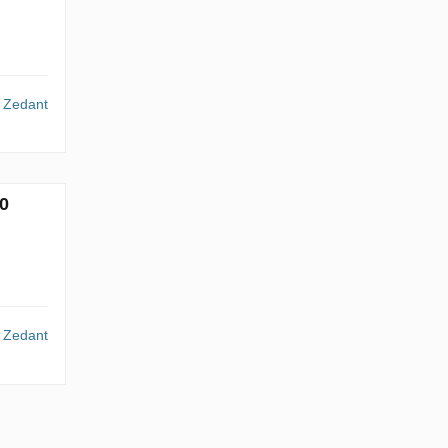
Zedant
0
Zedant