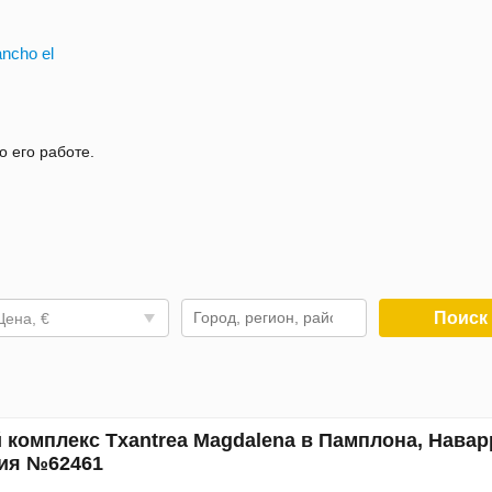
ncho el
о его работе.
Поис
Цена, €
 комплекс Txantrea Magdalena в Памплона, Навар
ия №62461