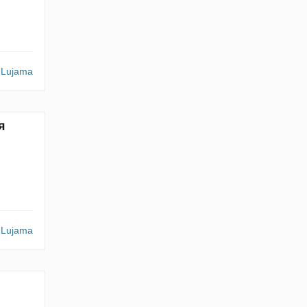
Lujama
я
Lujama