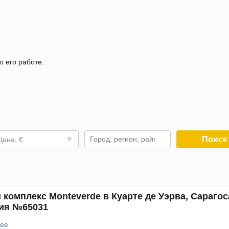
о его работе.
Поис
Цена, €
комплекс Monteverde в Куарте де Уэрва, Сарагос
ия №65031
ее