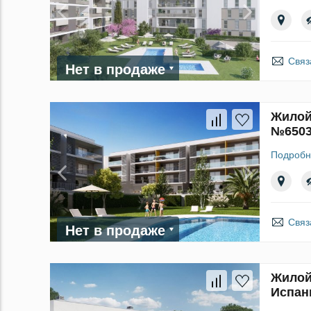
Связ
Нет в продаже
Жилой 
№650
Подробн
Связ
Нет в продаже
Жилой 
Испан