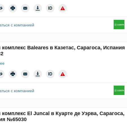
аться с компанией
комплекс Baleares в Казетас, Сарагоса, Испания
32
ее
аться с компанией
комплекс El Juncal в Куарте де Уэрва, Сарагоса,
ия №65030