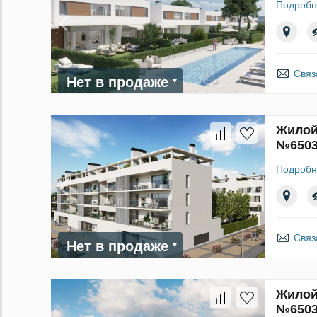
Подробн
Связ
Нет в продаже
Жилой
№650
Подробн
Связ
Нет в продаже
Жилой 
№650