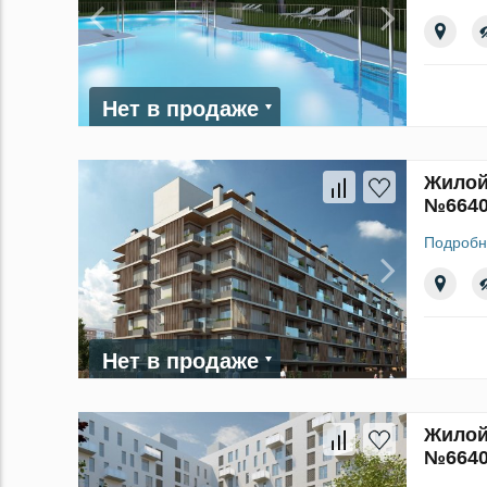
Нет в продаже
Жилой 
№664
Подробн
Нет в продаже
Жилой 
№664