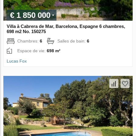
€ 1 850 000
Villa à Cabrera de Mar, Barcelona, Espagne 6 chambres,
698 m2 No. 150275
Chambres:
6
Salles de bain:
6
Espace de vie:
698 m²
Lucas Fox