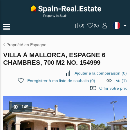
Property in Spain
(
0
)
(
0
)
Propriété en Espagne
VILLA À MALLORCA, ESPAGNE 6
CHAMBRES, 700 M2 NO. 154999
Ajouter à la comparaison
(
0
)
Enregistrer à ma liste de souhaits
(
0
)
Vu (1)
Offrir votre prix
145