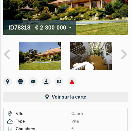
ID78318
€ 2 300 000
Voir sur la carte
Ville
Cabrils
Type
Villa
Chambres
6