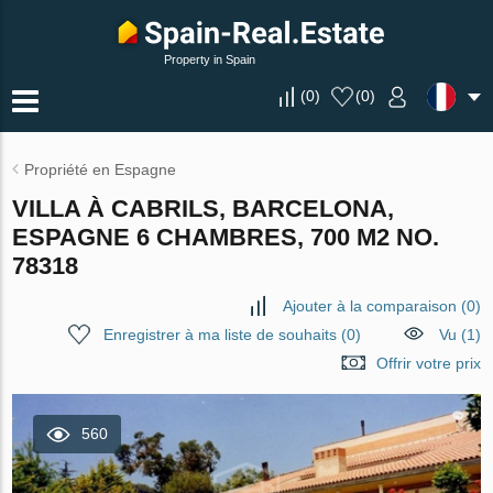
Property in Spain
(
0
)
(
0
)
Propriété en Espagne
VILLA À CABRILS, BARCELONA,
ESPAGNE 6 CHAMBRES, 700 M2 NO.
78318
Ajouter à la comparaison
(
0
)
Enregistrer à ma liste de souhaits
(
0
)
Vu (1)
Offrir votre prix
560