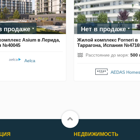
в продаже
Нет в продаже
омплекс Asium в Лерида,
Жилой комплекс Forneri в
я №40045
Таррагона, Испания №4716
Расстояние до моря:
500 
Aelca
AEDAS Home
ЦИЯ
НЕДВИЖИМОСТЬ