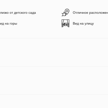
лизко от детского сада
Отличное расположе
ид на горы
Вид на улицу