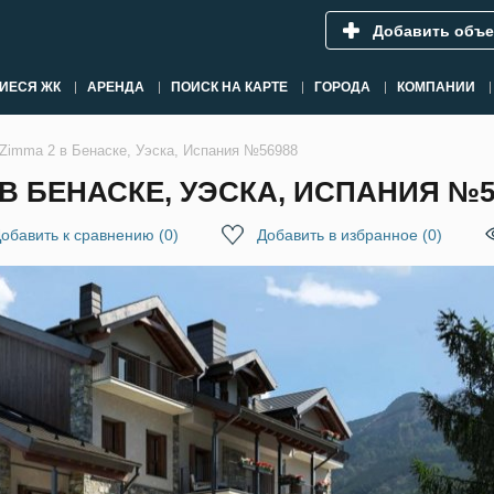
Добавить объе
ИЕСЯ ЖК
АРЕНДА
ПОИСК НА КАРТЕ
ГОРОДА
КОМПАНИИ
Zimma 2 в Бенаске, Уэска, Испания №56988
В БЕНАСКЕ, УЭСКА, ИСПАНИЯ №5
обавить к сравнению
(
0
)
Добавить в избранное
(
0
)