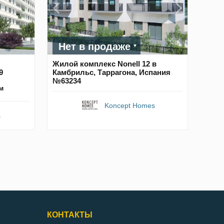
Нет в продаже
Жилой комплекс Nonell 12 в
9
Камбрильс, Таррагона, Испания
№63234
м
Koncept Homes
s
КОНТАКТЫ