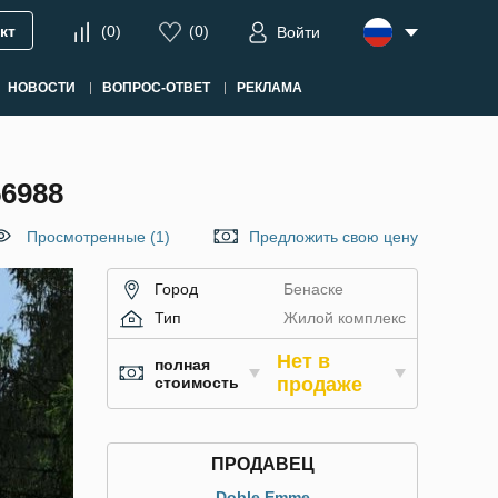
кт
(
0
)
(
0
)
Войти
НОВОСТИ
ВОПРОС-ОТВЕТ
РЕКЛАМА
6988
Просмотренные (1)
Предложить свою цену
Город
Бенаске
Тип
Жилой комплекс
Нет в
полная
стоимость
продаже
ПРОДАВЕЦ
Doble Emme