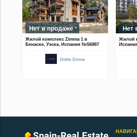
Нет в продаже
Нет 
Жилой комплекс Zimma 1 в
Жилой к
Бенаске, Уэска, Испания №56987
Испани
Doble Emme
НАВИГА