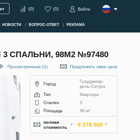
кт
(
0
)
(
0
)
Войти
НОВОСТИ
ВОПРОС-ОТВЕТ
РЕКЛАМА
3 СПАЛЬНИ, 98М2 №97480
Просмотренные (1)
Предложить свою цену
Гуардамар-
Город
дель-Сегура
Тип
Квартира
Спален
3
Площадь
98 м²
полная
€ 378 000
стоимость