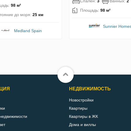
Спален:
3
Ванных:
2
щадь:
98 м²
Площадь:
98 м²
тояние до моря:
25 км
Sunnier Home
Medland Spain
ЦИЯ
НЕДВИЖИМОСТЬ
Новостройки
ики
Квартиры
 недвижимости
Квартиры в ЖК
вет
Дома и виллы