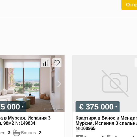
Отп
75 000
€ 375 000
а в Мурсия, Испания 3
Квартира в Банос и Мендиг
, 98м2 №149834
Мурсия, Испания 3 спальни
№168965
лен:
3
Ванных:
2