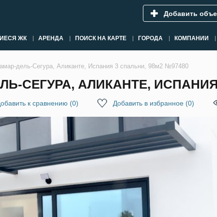
Добавить объе
ИЕСЯ ЖК
АРЕНДА
ПОИСК НА КАРТЕ
ГОРОДА
КОМПАНИИ
дамар-дель-Сегура, Аликанте, Испания 3 спальни, 98м2 №97480
ЛЬ-СЕГУРА, АЛИКАНТЕ, ИСПАНИЯ 
обавить к сравнению
(
0
)
Добавить в избранное
(
0
)