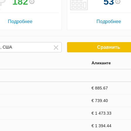
182
53
Подробнее
Подробнее
Сравнить
Аликанте
€ 885.67
€ 739.40
€ 1 473.33
€ 1 394.44