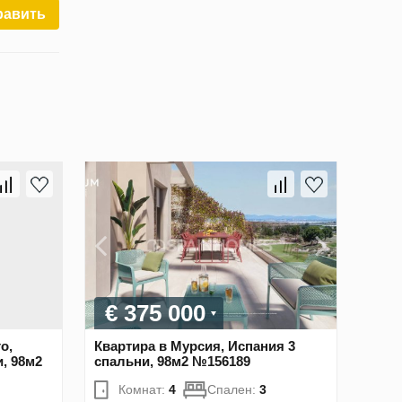
равить
€ 375 000
о,
Квартира в Мурсия, Испания 3
, 98м2
спальни, 98м2 №156189
Комнат:
4
Спален:
3