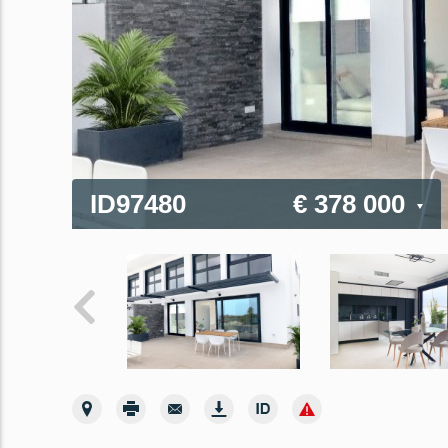
ID97480
€ 378 000