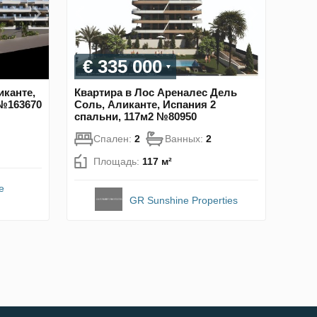
€ 335 000
иканте,
Квартира в Лос Ареналес Дель
 №163670
Соль, Аликанте, Испания 2
спальни, 117м2 №80950
Спален:
2
Ванных:
2
Площадь:
117 м²
e
GR Sunshine Properties