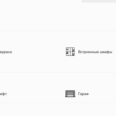
ерраса
Встроенные шкафы
ифт
Гараж