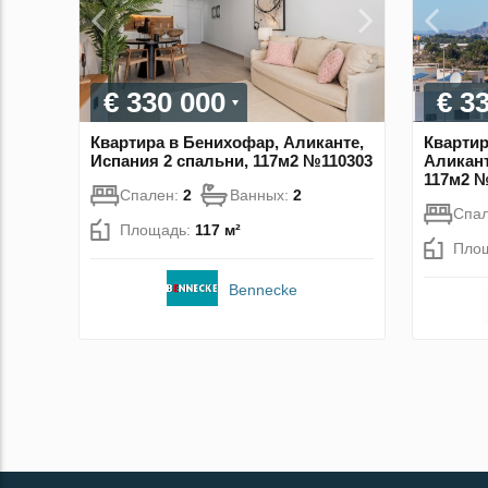
€ 330 000
€ 3
Квартира в Бенихофар, Аликанте,
Квартир
Испания 2 спальни, 117м2 №110303
Аликант
117м2 
Спален:
2
Ванных:
2
Спа
Площадь:
117 м²
Пло
Bennecke