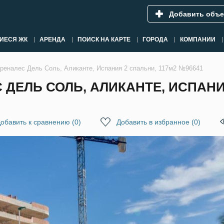
Добавить объе
ИЕСЯ ЖК
АРЕНДА
ПОИСК НА КАРТЕ
ГОРОДА
КОМПАНИИ
Ареналес Дель Соль, Аликанте, Испания 2 спальни, 117м2 №96641
 ДЕЛЬ СОЛЬ, АЛИКАНТЕ, ИСПАНИ
обавить к сравнению
(
0
)
Добавить в избранное
(
0
)