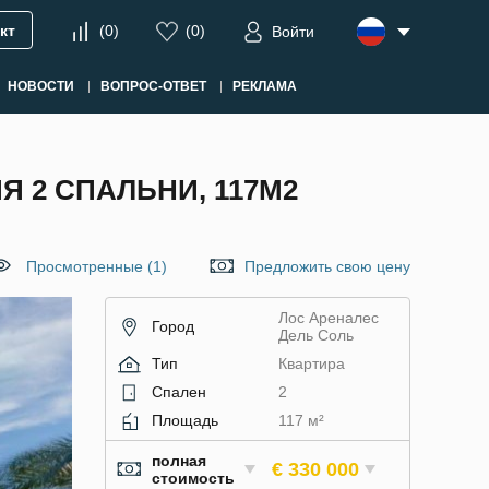
кт
(
0
)
(
0
)
Войти
НОВОСТИ
ВОПРОС-ОТВЕТ
РЕКЛАМА
Я 2 СПАЛЬНИ, 117М2
Просмотренные (1)
Предложить свою цену
Лос Ареналес
Город
Дель Соль
Тип
Квартира
Спален
2
Площадь
117 м²
полная
€ 330 000
стоимость