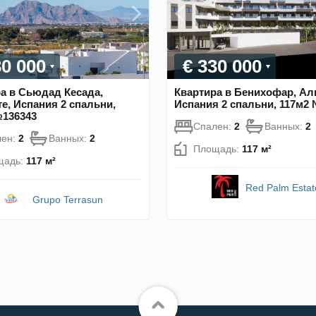
30 000
€ 330 000
а в Сьюдад Кесада,
Квартира в Бенихофар, Ал
е, Испания 2 спальни,
Испания 2 спальни, 117м2
№136343
Спален:
2
Ванных:
2
лен:
2
Ванных:
2
Площадь:
117 м²
щадь:
117 м²
Red Palm Estat
Grupo Terrasun