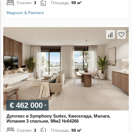
Спален:
3
Площадь:
98 м²
Magnum & Partners
€ 462 000
Дуплекс в Symphony Suites, Канселада, Малага,
Испания 3 спальни, 98м2 №64266
Спален:
3
Площадь:
98 м²