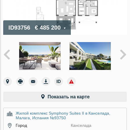
ID93756
€ 485 200
Показать на карте
Жилой комплекс Symphony Suites II в Канселада,
Малага, Испания №93750
Город
Канселада