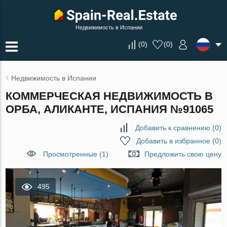
Недвижимость в Испании
(
0
)
(
0
)
Недвижимость в Испании
КОММЕРЧЕСКАЯ НЕДВИЖИМОСТЬ В
ОРБА, АЛИКАНТЕ, ИСПАНИЯ №91065
Добавить к сравнению
(
0
)
Добавить в избранное
(
0
)
Просмотренные (1)
Предложить свою цену
495