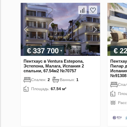
€ 337 700
€ 2
Пентхаус в Ventura Estepona,
Пентхау
Эстепона, Малага, Испания 2
Пилар д
спальни, 67.54м2 №70757
Испания
№91308
Спален:
2
Ванных:
1
Спа
Площадь:
67.54 м²
Пло
Расс