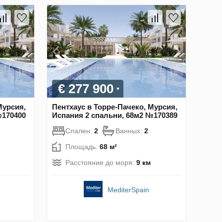
€ 277 900
Мурсия,
Пентхаус в Торре-Пачеко, Мурсия,
№170400
Испания 2 спальни, 68м2 №170389
Спален:
2
Ванных:
2
Площадь:
68 м²
Расстояние до моря:
9 км
MediterSpain