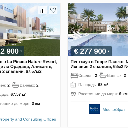
22 900
€ 277 900
с в La Pinada Nature Resort,
Пентхаус в Торре-Пачеко, 
е ла Орадада, Аликанте,
Испания 2 спальни, 68м2 
 2 спальни, 67.57м2
Спален:
2
Ванных:
2
Площадь:
68 м²
лен:
2
Ванных:
2
Расстояние до моря:
9 км
щадь:
67.57 м²
тояние до моря:
3 км
MediterSpain
Property and Consulting Offices