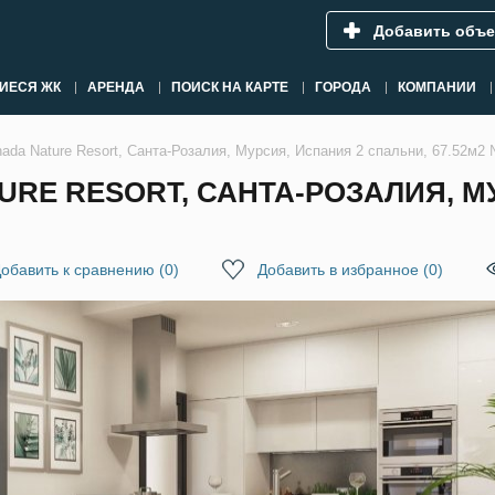
Добавить объе
ИЕСЯ ЖК
АРЕНДА
ПОИСК НА КАРТЕ
ГОРОДА
КОМПАНИИ
nada Nature Resort, Санта-Розалия, Мурсия, Испания 2 спальни, 67.52м2
TURE RESORT, САНТА-РОЗАЛИЯ, М
обавить к сравнению
(
0
)
Добавить в избранное
(
0
)