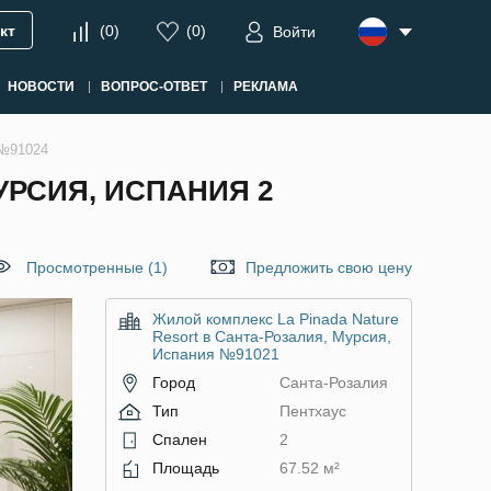
кт
(
0
)
(
0
)
Войти
НОВОСТИ
ВОПРОС-ОТВЕТ
РЕКЛАМА
 №91024
УРСИЯ, ИСПАНИЯ 2
Просмотренные (1)
Предложить свою цену
Жилой комплекс La Pinada Nature
Resort в Санта-Розалия, Мурсия,
Испания №91021
Город
Санта-Розалия
Тип
Пентхаус
Спален
2
Площадь
67.52 м²