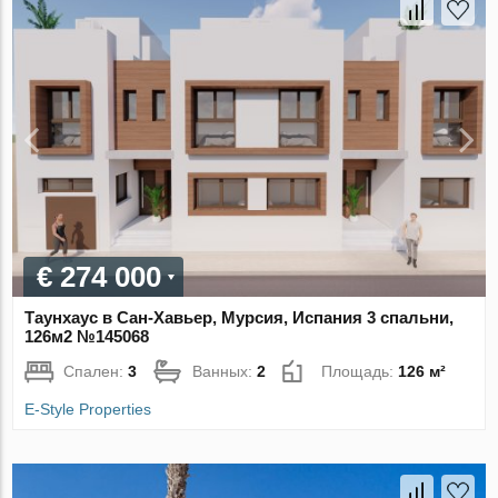
€ 274 000
Таунхаус в Сан-Хавьер, Мурсия, Испания 3 спальни,
126м2 №145068
Спален:
3
Ванных:
2
Площадь:
126 м²
E-Style Properties