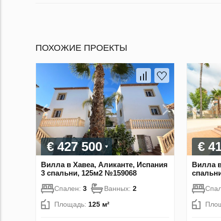
ПОХОЖИЕ ПРОЕКТЫ
€ 427 500
€ 4
Вилла в Хавеа, Аликанте, Испания
Вилла в
3 спальни, 125м2 №159068
спальни
Спален:
3
Ванных:
2
Спа
Площадь:
125 м²
Пло