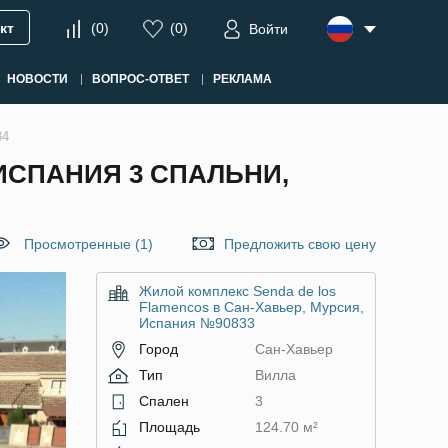
кт
(
0
)
(
0
)
Войти
НОВОСТИ
ВОПРОС-ОТВЕТ
РЕКЛАМА
34
 ИСПАНИЯ 3 СПАЛЬНИ,
Просмотренные (1)
Предложить свою цену
Жилой комплекс Senda de los
Flamencos в Сан-Хавьер, Мурсия,
Испания №90833
Город
Сан-Хавьер
Тип
Вилла
Спален
3
Площадь
124.70 м²