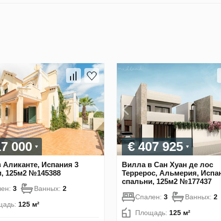
17 000
€ 407 925
 Аликанте, Испания 3
Вилла в Сан Хуан де лос
, 125м2 №145388
Террерос, Альмерия, Испа
спальни, 125м2 №177437
лен:
3
Ванных:
2
Спален:
3
Ванных:
2
щадь:
125 м²
Площадь:
125 м²