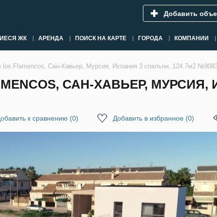
Добавить объе
ИЕСЯ ЖК
АРЕНДА
ПОИСК НА КАРТЕ
ГОРОДА
КОМПАНИИ
 los Flamencos, Сан-Хавьер, Мурсия, Испания 3 спальни, 124.7м2 №908
AMENCOS, САН-ХАВЬЕР, МУРСИЯ,
обавить к сравнению
(
0
)
Добавить в избранное
(
0
)