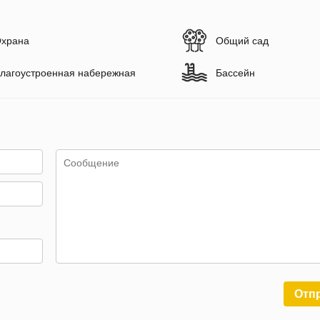
храна
Общий сад
лагоустроенная набережная
Бассейн
Отп