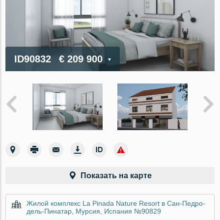
ID90832
€ 209 900
Показать на карте
Жилой комплекс La Pinada Nature Resort в Сан-Педро-
дель-Пинатар, Мурсия, Испания №90829