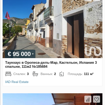
€ 95 000
Таунхаус в Оропеса-дель-Мар, Кастельон, Испания 3
спальни, 111м2 №185684
Спален:
3
Ванных:
2
Площадь:
111 м²
IAD Real Estate