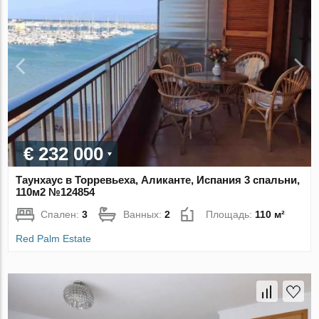
€ 232 000
Таунхаус в Торревьеха, Аликанте, Испания 3 спальни,
110м2 №124854
Спален:
3
Ванных:
2
Площадь:
110 м²
Red Palm Estate