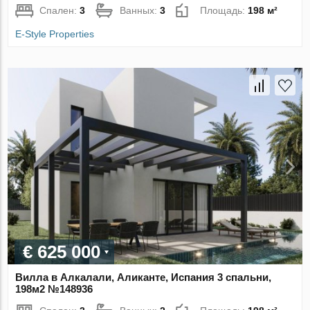
Спален:
3
Ванных:
3
Площадь:
198 м²
E-Style Properties
€ 625 000
Вилла в Алкалали, Аликанте, Испания 3 спальни,
198м2 №148936