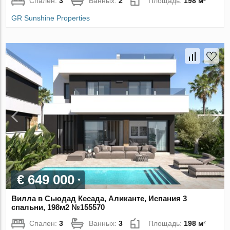
Спален:
3
Ванных:
2
Площадь:
198 м²
GR Sunshine Properties
€ 649 000
Вилла в Сьюдад Кесада, Аликанте, Испания 3
спальни, 198м2 №155570
Спален:
3
Ванных:
3
Площадь:
198 м²