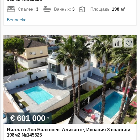
Спален:
3
Ванных:
3
Площадь:
198 м²
Bennecke
€ 601 000
Вилла в Лос Балконес, Аликанте, Испания 3 спальни,
198м2 №145325