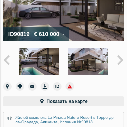
ID90819
€ 610 000
Показать на карте
Жилой комплекс La Pinada Nature Resort в Торре-де-
ла-Орадада, Аликанте, Испания №90818