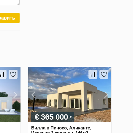
равить
€ 365 000
,
Вилла в Пиносо, Аликанте,
Испания 3 спальни, 146м2