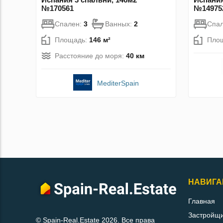
№170561
№14975
Спален:
3
Ванных:
2
Спа
Площадь:
146 м²
Пло
Расстояние до моря:
40 км
MediterSpain
НАВИГА
Главная
Застройщ
© Spain-Real.Estate 2026. Все права