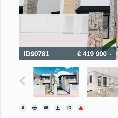
ID90781
€ 419 900