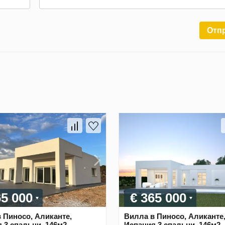
Отп
65 000
€ 365 000
 Пиносо, Аликанте,
Вилла в Пиносо, Аликанте
 3 спальни, 146м2
Испания 3 спальни, 146м2