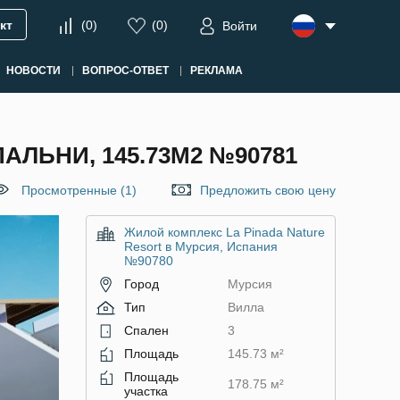
кт
(
0
)
(
0
)
Войти
НОВОСТИ
ВОПРОС-ОТВЕТ
РЕКЛАМА
АЛЬНИ, 145.73М2 №90781
Просмотренные (1)
Предложить свою цену
Жилой комплекс La Pinada Nature
Resort в Мурсия, Испания
№90780
Город
Мурсия
Тип
Вилла
Спален
3
Площадь
145.73 м²
Площадь
178.75 м²
участка