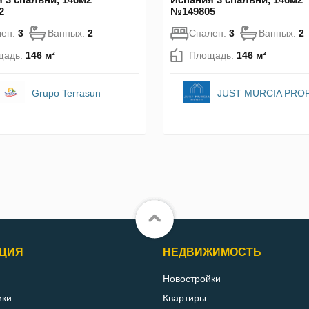
2
№149805
лен:
3
Ванных:
2
Спален:
3
Ванных:
2
щадь:
146 м²
Площадь:
146 м²
Grupo Terrasun
JUST MURCIA PRO
ЦИЯ
НЕДВИЖИМОСТЬ
Новостройки
ики
Квартиры