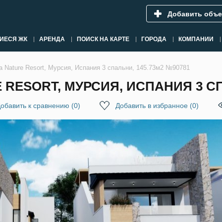
Добавить объе
ИЕСЯ ЖК
АРЕНДА
ПОИСК НА КАРТЕ
ГОРОДА
КОМПАНИИ
a Nature Resort, Мурсия, Испания 3 спальни, 145.73м2 №90781
 RESORT, МУРСИЯ, ИСПАНИЯ 3 СП
обавить к сравнению
(
0
)
Добавить в избранное
(
0
)