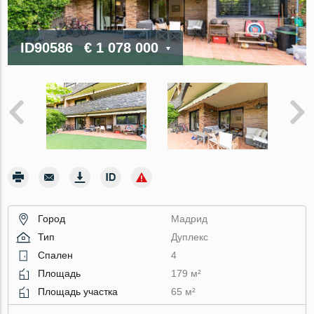
ID90586
€ 1 078 000
Город
Мадрид
Тип
Дуплекс
Спален
4
Площадь
179 м²
Площадь участка
65 м²