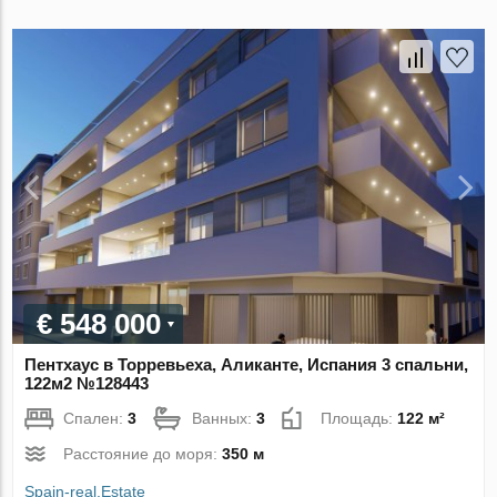
€ 548 000
Пентхаус в Торревьеха, Аликанте, Испания 3 спальни,
122м2 №128443
Спален:
3
Ванных:
3
Площадь:
122 м²
Расстояние до моря:
350 м
Spain-real.Estate