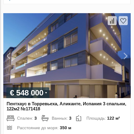
€ 548 000
Пентхаус в Торревьеха, Аликанте, Испания 3 спальни,
122м2 №171418
Спален:
3
Ванных:
3
Площадь:
122 м²
Расстояние до моря:
350 м