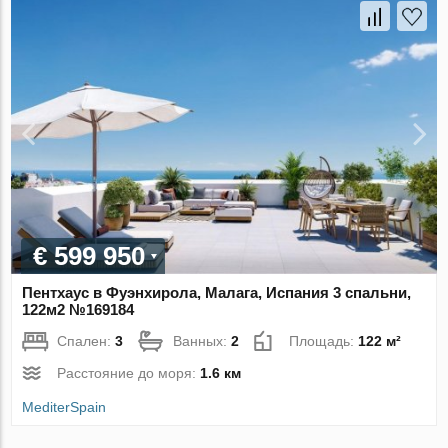
€ 599 950
Пентхаус в Фуэнхирола, Малага, Испания 3 спальни,
122м2 №169184
Спален:
3
Ванных:
2
Площадь:
122 м²
Расстояние до моря:
1.6 км
MediterSpain