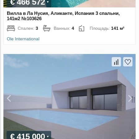
€ 466 572
Вилла в Ла Нусия, Аликанте, Испания 3 спальни,
141м2 №103626
Спален:
3
Ванных:
4
Площадь:
141 м²
Ole International
€ 415 000