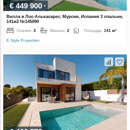
€ 449 900
Вилла в Лос-Алькасарес, Мурсия, Испания 3 спальни,
141м2 №145090
Спален:
3
Ванных:
2
Площадь:
141 м²
E-Style Properties