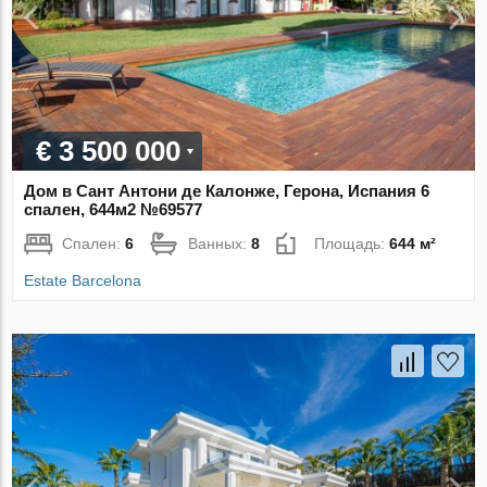
€ 3 500 000
Дом в Сант Антони де Калонже, Герона, Испания 6
спален, 644м2 №69577
Спален:
6
Ванных:
8
Площадь:
644 м²
Estate Barcelona