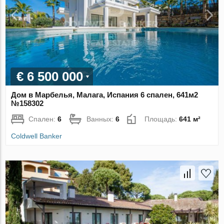
€ 6 500 000
Дом в Марбелья, Малага, Испания 6 спален, 641м2
№158302
Спален:
6
Ванных:
6
Площадь:
641 м²
Coldwell Banker