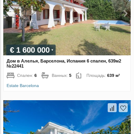
€ 1 600 000
Дом в Алелья, Барселона, Испания 6 спален, 639м2
№22441
Спален:
6
Ванных:
5
Площадь:
639 м²
Estate Barcelona