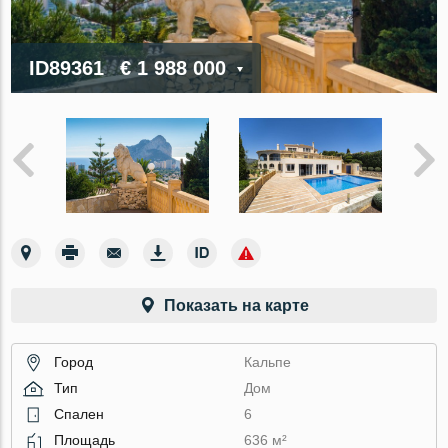
ID89361
€ 1 988 000
Показать на карте
Город
Кальпе
Тип
Дом
Спален
6
Площадь
636 м²