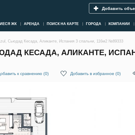
Добавить объе
ИЕСЯ ЖК
АРЕНДА
ПОИСК НА КАРТЕ
ГОРОДА
КОМПАНИИ
Azul, Сьюдад Кесада, Аликанте, Испания 3 спальни, 116м2 №89333
ЮДАД КЕСАДА, АЛИКАНТЕ, ИСПАН
обавить к сравнению
(
0
)
Добавить в избранное
(
0
)