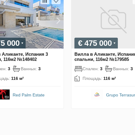
75 000
€ 475 000
 Аликанте, Испания 3
Вилла в Аликанте, Испани
, 116м2 №148402
спальни, 116м2 №179585
лен:
3
Ванных:
3
Спален:
3
Ванных:
3
щадь:
116 м²
Площадь:
116 м²
Red Palm Estate
Grupo Terrasu