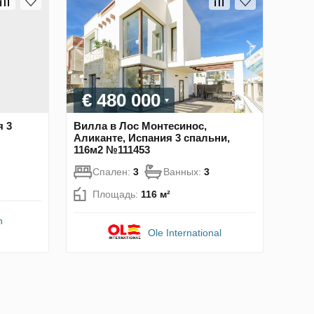
€ 480 000
я 3
Вилла в Лос Монтесинос,
Аликанте, Испания 3 спальни,
116м2 №111453
Спален:
3
Ванных:
3
Площадь:
116 м²
n
Ole International