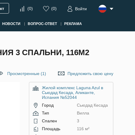
кт
(
0
)
(
0
)
Войти
НОВОСТИ
ВОПРОС-ОТВЕТ
РЕКЛАМА
ИЯ 3 СПАЛЬНИ, 116М2
Просмотренные (1)
Предложить свою цену
Жилой комплекс Laguna Azul в
Сьюдад Кесада, Аликанте,
Испания №52044
Город
Сьюдад Кесада
Тип
Вилла
Спален
3
Площадь
116 м²