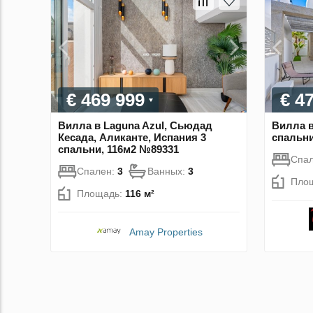
€ 469 999
€ 4
Вилла в Laguna Azul, Сьюдад
Вилла в
Кесада, Аликанте, Испания 3
спальни
спальни, 116м2 №89331
Спа
Спален:
3
Ванных:
3
Пло
Площадь:
116 м²
Amay Properties