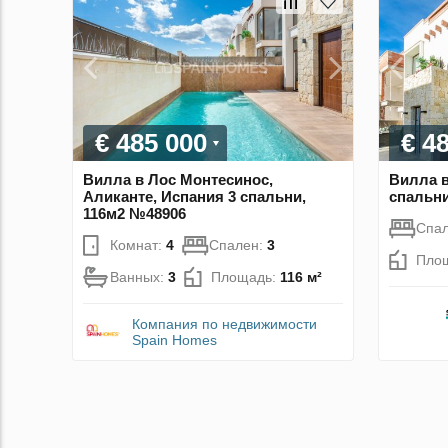
€ 485 000
€ 4
Вилла в Лос Монтесинос,
Вилла в
Аликанте, Испания 3 спальни,
спальни
116м2 №48906
Спа
Комнат:
4
Спален:
3
Пло
Ванных:
3
Площадь:
116 м²
Компания по недвижимости
Spain Homes