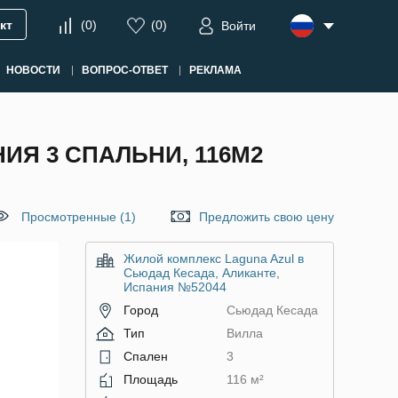
кт
(
0
)
(
0
)
Войти
НОВОСТИ
ВОПРОС-ОТВЕТ
РЕКЛАМА
ИЯ 3 СПАЛЬНИ, 116М2
Просмотренные (1)
Предложить свою цену
Жилой комплекс Laguna Azul в
Сьюдад Кесада, Аликанте,
Испания №52044
Город
Сьюдад Кесада
Тип
Вилла
Спален
3
Площадь
116 м²