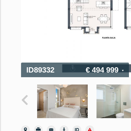
ID89332
€ 494 999