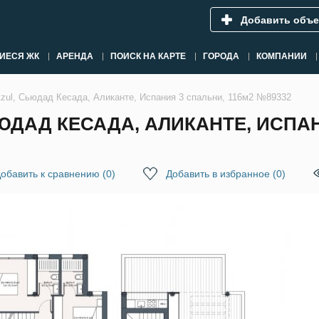
Добавить объе
ИЕСЯ ЖК
АРЕНДА
ПОИСК НА КАРТЕ
ГОРОДА
КОМПАНИИ
Azul, Сьюдад Кесада, Аликанте, Испания 3 спальни, 116м2 №89332
ЮДАД КЕСАДА, АЛИКАНТЕ, ИСПАН
обавить к сравнению
(
0
)
Добавить в избранное
(
0
)