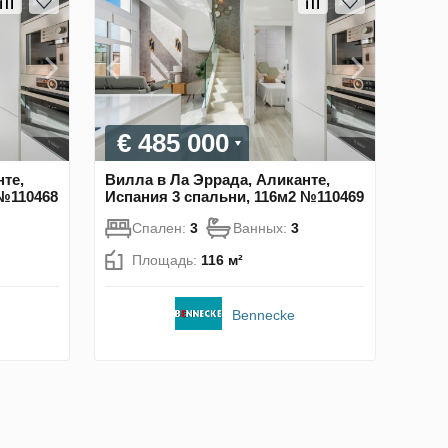
€ 485 000
те,
Вилла в Ла Эррада, Аликанте,
 №110468
Испания 3 спальни, 116м2 №110469
Спален:
3
Ванных:
3
Площадь:
116 м²
Bennecke