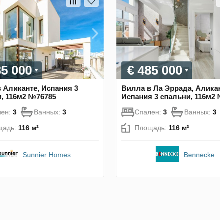
85 000
€ 485 000
 Аликанте, Испания 3
Вилла в Ла Эррада, Аликан
, 116м2 №76785
Испания 3 спальни, 116м2
лен:
3
Ванных:
3
Спален:
3
Ванных:
3
щадь:
116 м²
Площадь:
116 м²
Sunnier Homes
Bennecke