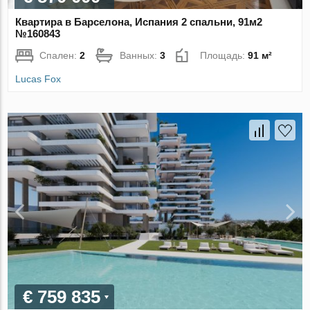
Квартира в Барселона, Испания 2 спальни, 91м2
№160843
Спален:
2
Ванных:
3
Площадь:
91 м²
Lucas Fox
€ 759 835