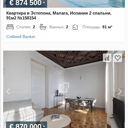
€ 874 500
Квартира в Эстепона, Малага, Испания 2 спальни,
91м2 №158154
Спален:
2
Ванных:
2
Площадь:
91 м²
Coldwell Banker
€ 870 000