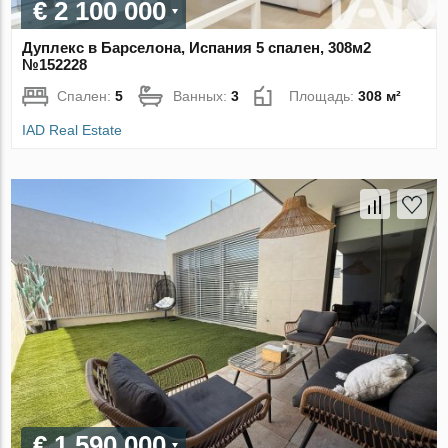
€ 2 100 000
Дуплекс в Барселона, Испания 5 спален, 308м2
№152228
Спален:
5
Ванных:
3
Площадь:
308 м²
IAD Real Estate
€ 1 590 000