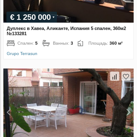
€ 1 250 000
Дуплекс в Хавеа, Аликанте, Испания 5 спален, 360м2
№133281
Спален:
5
Ванных:
3
Площадь:
360 м²
Grupo Terrasun