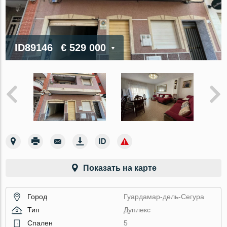
ID89146
€ 529 000
Показать на карте
Город
Гуардамар-дель-Сегура
Тип
Дуплекс
Спален
5