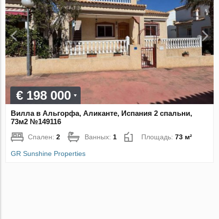
€ 198 000
Вилла в Альгорфа, Аликанте, Испания 2 спальни,
73м2 №149116
Спален:
2
Ванных:
1
Площадь:
73 м²
GR Sunshine Properties