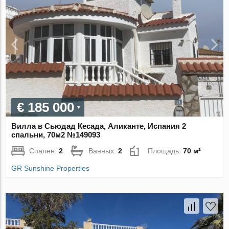
€ 185 000
Вилла в Сьюдад Кесада, Аликанте, Испания 2
спальни, 70м2 №149093
Спален:
2
Ванных:
2
Площадь:
70 м²
GR Sunshine Properties