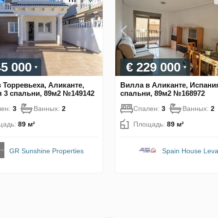
45 000
€ 229 000
 Торревьеха, Аликанте,
Вилла в Аликанте, Испани
 3 спальни, 89м2 №149142
спальни, 89м2 №168972
лен:
3
Ванных:
2
Спален:
3
Ванных:
2
щадь:
89 м²
Площадь:
89 м²
GR Sunshine Properties
Spain House Leva