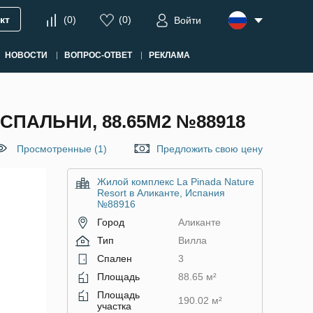
кт
(
0
)
(
0
)
Войти
НОВОСТИ
ВОПРОС-ОТВЕТ
РЕКЛАМА
СПАЛЬНИ, 88.65М2 №88918
Просмотренные (1)
Предложить свою цену
Жилой комплекс La Pinada Nature
Resort в Аликанте, Испания
№88916
Город
Аликанте
Тип
Вилла
Спален
3
Площадь
88.65 м²
Площадь
190.02 м²
участка