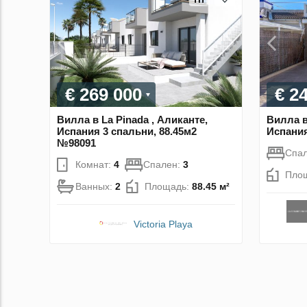
€ 269 000
€ 2
Вилла в La Pinada , Аликанте,
Вилла в
Испания 3 спальни, 88.45м2
Испания
№98091
Спа
Комнат:
4
Спален:
3
Пло
Ванных:
2
Площадь:
88.45 м²
Victoria Playa