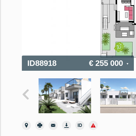
ID88918
€ 255 000