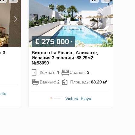
€ 275 000
я 3
Вилла в La Pinada , Аликанте,
Испания 3 спальни, 88.29м2
№98090
Комнат:
4
Спален:
3
Ванных:
2
Площадь:
88.29 м²
nte
Victoria Playa