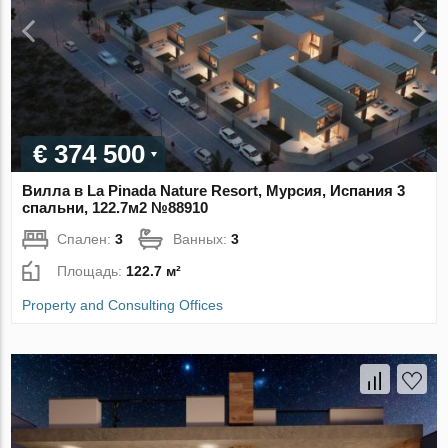
€ 374 500
Вилла в La Pinada Nature Resort, Мурсия, Испания 3
спальни, 122.7м2 №88910
Спален:
3
Ванных:
3
Площадь:
122.7 м²
Property and Consulting Offices