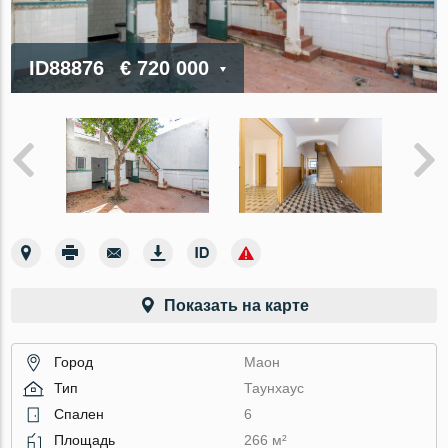
ID88876
€ 720 000
Показать на карте
Город
Маон
Тип
Таунхаус
Спален
6
Площадь
266 м²