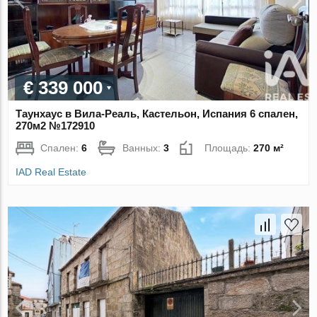
€ 339 000
Таунхаус в Вила-Реаль, Кастельон, Испания 6 спален,
270м2 №172910
Спален:
6
Ванных:
3
Площадь:
270 м²
IAD Real Estate