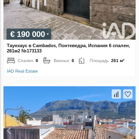
€ 190 000
Таунхаус в Cambados, Понтеведра, Испания 6 спален,
261м2 №173133
Спален:
6
Ванных:
6
Площадь:
261 м²
IAD Real Estate