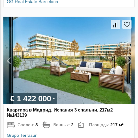
GG Real Estate Barcelona
€ 1 422 000
Квартира в Мадрид, Испания 3 спальни, 217м2
№143139
Спален:
3
Ванных:
2
Площадь:
217 м²
Grupo Terrasun