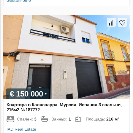
GestaliHome
€ 150 000
Квартира в Каласпарра, Мурсия, Испания 3 спальни,
216м2 №187772
Спален:
3
Ванных:
1
Площадь:
216 м²
IAD Real Estate