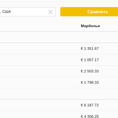
Сравнить
Марбелья
€ 1 351.67
€ 1 057.17
€ 2 503.33
€ 1 798.33
€ 6 187.72
€ 4 306.25