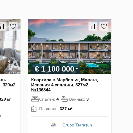
€ 1 100 000
аль,
Квартира в Марбелья, Малага,
, 329м2
Испания 4 спальни, 327м2
№136844
329 м²
Спален:
4
Ванных:
3
Площадь:
327 м²
e
Grupo Terrasun