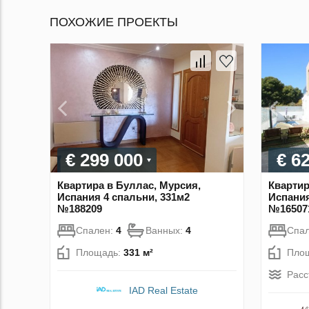
ПОХОЖИЕ ПРОЕКТЫ
€ 299 000
€ 6
Квартира в Буллас, Мурсия,
Квартир
Испания 4 спальни, 331м2
Испания
№188209
№16507
Спален:
4
Ванных:
4
Спа
Площадь:
331 м²
Пло
Расс
IAD Real Estate