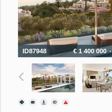
ID87948
€ 1 400 000