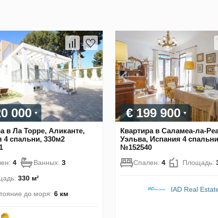
20 000
€ 199 900
а в Ла Торре, Аликанте,
Квартира в Саламеа-ла-Ре
 4 спальни, 330м2
Уэльва, Испания 4 спальни
1
№152540
лен:
4
Ванных:
3
Спален:
4
Площадь:
щадь:
330 м²
IAD Real Estat
тояние до моря:
6 км