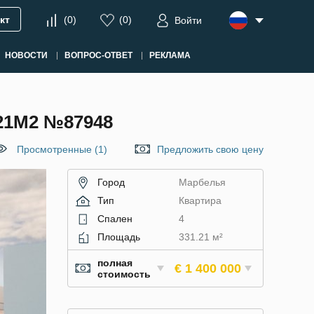
кт
(
0
)
(
0
)
Войти
НОВОСТИ
ВОПРОС-ОТВЕТ
РЕКЛАМА
21М2 №87948
Просмотренные (1)
Предложить свою цену
Город
Марбелья
Тип
Квартира
Спален
4
Площадь
331.21 м²
полная
€ 1 400 000
стоимость