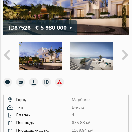
ID87526
€ 5 980 000
Город
Марбелья
Тип
Вилла
Спален
4
Площадь
685.88 м²
Площадь участка
1168.94 м²