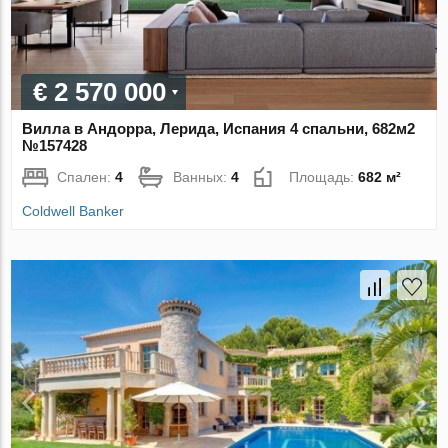
€ 2 570 000
Вилла в Андорра, Лерида, Испания 4 спальни, 682м2
№157428
Спален:
4
Ванных:
4
Площадь:
682 м²
Coldwell Banker