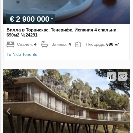
€ 2 900 000
Вилла в Торвискас, Тенерифе, Испания 4 спальни,
690м2 №24291
Спален:
4
Ванных:
4
Площадь:
690 м²
Tu Nido Tenerife