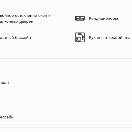
войное остекление окон и
Кондиционеры
алконных дверей
астный бассейн
Кухня с открытой пла
араж
ассейн