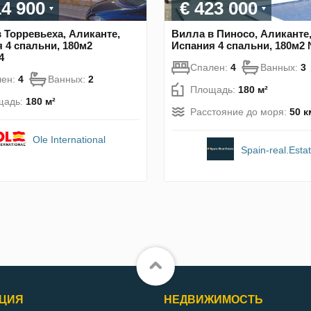
14 900
€ 423 000
 Торревьеха, Аликанте,
Вилла в Пиносо, Аликанте
 4 спальни, 180м2
Испания 4 спальни, 180м2
4
Спален:
4
Ванных:
3
лен:
4
Ванных:
2
Площадь:
180 м²
щадь:
180 м²
Расстояние до моря:
50 к
Ole International
Spain-real.Esta
ЦИЯ
НЕДВИЖИМОСТЬ