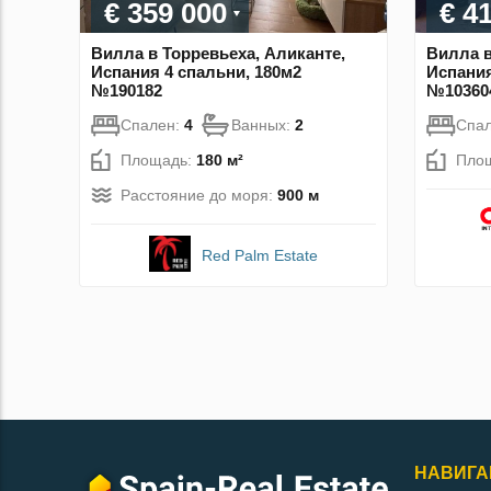
€ 359 000
€ 4
Вилла в Торревьеха, Аликанте,
Вилла в
Испания 4 спальни, 180м2
Испания
№190182
№10360
Спален:
4
Ванных:
2
Спа
Площадь:
180 м²
Пло
Расстояние до моря:
900 м
Red Palm Estate
НАВИГА