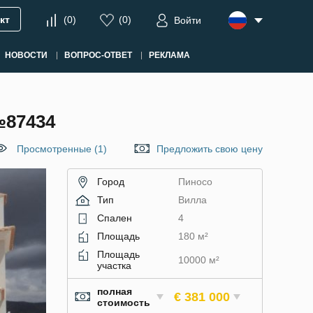
кт
(
0
)
(
0
)
Войти
НОВОСТИ
ВОПРОС-ОТВЕТ
РЕКЛАМА
87434
Просмотренные (1)
Предложить свою цену
Город
Пиносо
Тип
Вилла
Спален
4
Площадь
180 м²
Площадь
10000 м²
участка
полная
€ 381 000
стоимость