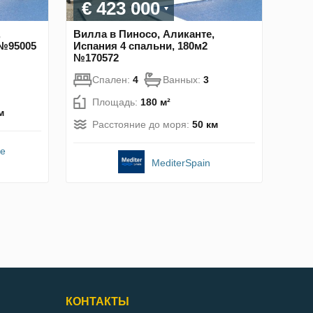
€ 423 000
,
Вилла в Пиносо, Аликанте,
 №95005
Испания 4 спальни, 180м2
№170572
Спален:
4
Ванных:
3
Площадь:
180 м²
м
Расстояние до моря:
50 км
te
MediterSpain
КОНТАКТЫ