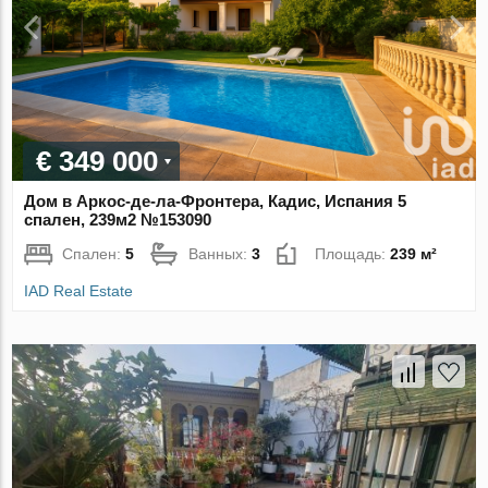
€ 349 000
Дом в Аркос-де-ла-Фронтера, Кадис, Испания 5
спален, 239м2 №153090
Спален:
5
Ванных:
3
Площадь:
239 м²
IAD Real Estate