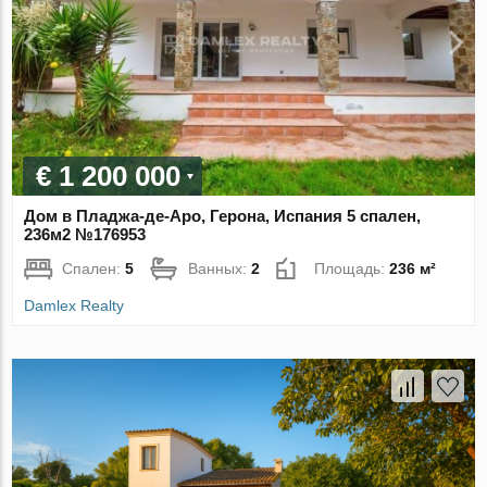
€ 1 200 000
Дом в Пладжа-де-Аро, Герона, Испания 5 спален,
236м2 №176953
Спален:
5
Ванных:
2
Площадь:
236 м²
Damlex Realty