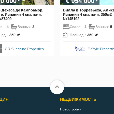
90 000
€ 954 000
 Дехеса де Кампоамор,
Вилла в Торревьеха, Алика
е, Испания 4 спальни,
Испания 4 спальни, 350м2
№87409
№145192
лен:
4
Ванных:
2
Спален:
4
Ванных:
5
щадь:
350 м²
Площадь:
350 м²
GR Sunshine Properties
E-Style Properti
ЦИЯ
НЕДВИЖИМОСТЬ
Новостройки