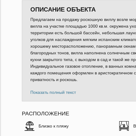
ОПИСАНИЕ ОБЪЕКТА
Предлагаем на продажу роскошную виллу возле мор
вилла на участке площадью 1000 кв.м. окружена у
территории есть большой бассейн, небольшая лаунж
уголков для наслаждения мягким испанским климат
хорошему месторасположению, панорамным окнам и
благородных тонов, вилла наполнена солнечным св
кухни закрытого типа, с выходом в сад и такой же п
Индивидуальное газовое отопление, в ванных комна
каждого помещения оформлен в аристократичном сти
приватность и роскошь.
Показать полный текст
РАСПОЛОЖЕНИЕ
Близко к пляжу
В