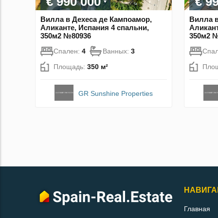
€ 990 000
€ 9
Вилла в Дехеса де Кампоамор,
Вилла в
Аликанте, Испания 4 спальни,
Аликант
350м2 №80936
350м2 
Спален:
4
Ванных:
3
Спа
Площадь:
350 м²
Пло
GR Sunshine Properties
НАВИГА
Главная