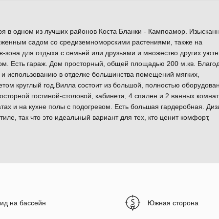
я в одном из лучших районов Коста Бланки - Кампоамор. Изыскан
хоженным садом со средиземноморскими растениями, также на
-зона для отдыха с семьей или друзьями и множество других уют
ом. Есть гараж. Дом просторный, общей площадью 200 м.кв. Благо
 использованию в отделке большинства помещений мягких,
етом круглый год.Вилла состоит из большой, полностью оборудова
росторной гостиной-столовой, кабинета, 4 спален и 2 ванных комнат
тах и на кухне полы с подогревом. Есть большая гардеробная. Диз
ле, так что это идеальный вариант для тех, кто ценит комфорт,
ид на бассейн
Южная сторона