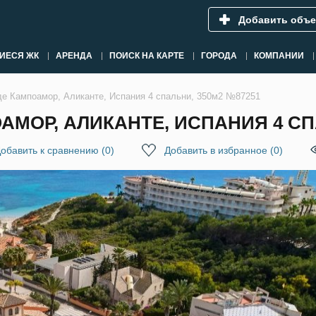
Добавить объе
ИЕСЯ ЖК
АРЕНДА
ПОИСК НА КАРТЕ
ГОРОДА
КОМПАНИИ
де Кампоамор, Аликанте, Испания 4 спальни, 350м2 №87251
АМОР, АЛИКАНТЕ, ИСПАНИЯ 4 СП
обавить к сравнению
(
0
)
Добавить в избранное
(
0
)