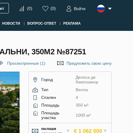
кт
(
0
)
(
0
)
Войти
НОВОСТИ
ВОПРОС-ОТВЕТ
РЕКЛАМА
АЛЬНИ, 350М2 №87251
Просмотренные (1)
Предложить свою цену
Дехеса де
Город
Кампоамор
Тип
Вилла
Спален
4
Площадь
350 м²
Площадь
1000 м²
участка
полная
€ 1 062 000