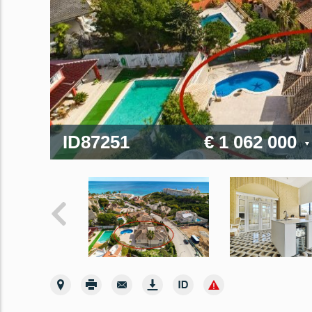
ID87251
€ 1 062 000