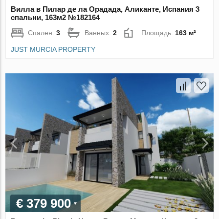
Вилла в Пилар де ла Орадада, Аликанте, Испания 3
спальни, 163м2 №182164
Спален:
3
Ванных:
2
Площадь:
163 м²
JUST MURCIA PROPERTY
€ 379 900