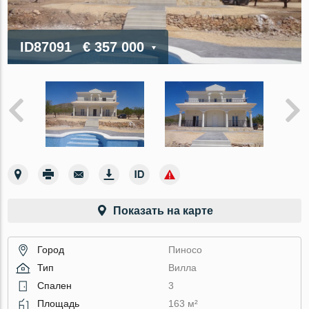
ID87091
€ 357 000
Показать на карте
Город
Пиносо
Тип
Вилла
Спален
3
Площадь
163 м²