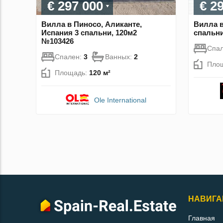
€ 297 000
€ 2
Вилла в Пиносо, Аликанте,
Вилла в
Испания 3 спальни, 120м2
спальни
№103426
Спа
Спален:
3
Ванных:
2
Пло
Площадь:
120 м²
Ole International
НАВИГА
Главная