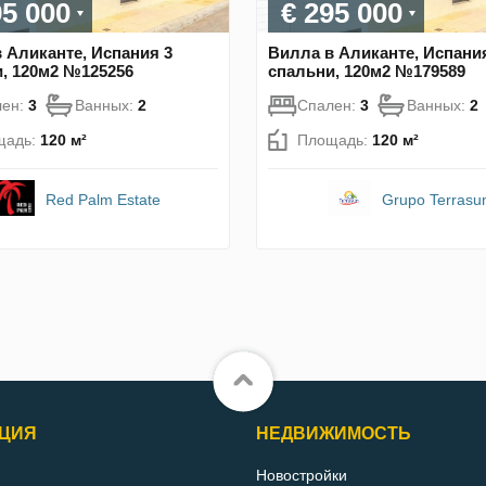
95 000
€ 295 000
 Аликанте, Испания 3
Вилла в Аликанте, Испани
, 120м2 №125256
спальни, 120м2 №179589
лен:
3
Ванных:
2
Спален:
3
Ванных:
2
щадь:
120 м²
Площадь:
120 м²
Red Palm Estate
Grupo Terrasu
ЦИЯ
НЕДВИЖИМОСТЬ
Новостройки