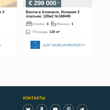
€ 299 000
я 3
Вилла в Аликанте, Испания 3
спальни, 120м2 №168449
Спален:
3
Ванных:
1
Площадь:
120 м²
n
JUST MURCIA PROPERTY
КОНТАКТЫ