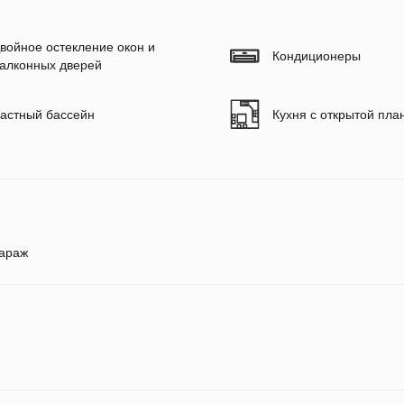
войное остекление окон и
Кондиционеры
алконных дверей
астный бассейн
Кухня с открытой пла
араж