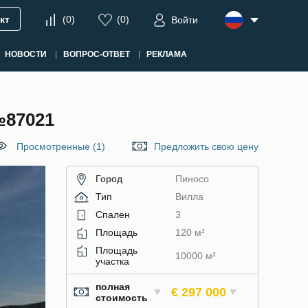
кт
(
0
)
(
0
)
Войти
НОВОСТИ
ВОПРОС-ОТВЕТ
РЕКЛАМА
87021
Просмотренные (1)
Предложить свою цену
Город
Пиносо
Тип
Вилла
Спален
3
Площадь
120 м²
Площадь
10000 м²
участка
полная
€ 297 000
стоимость