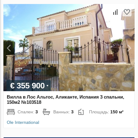
€ 355 900
Вилла в Лос Альтос, Аликанте, Испания 3 спальни,
150м2 №103518
Спален:
3
Ванных:
3
Площадь:
150 м²
Ole International