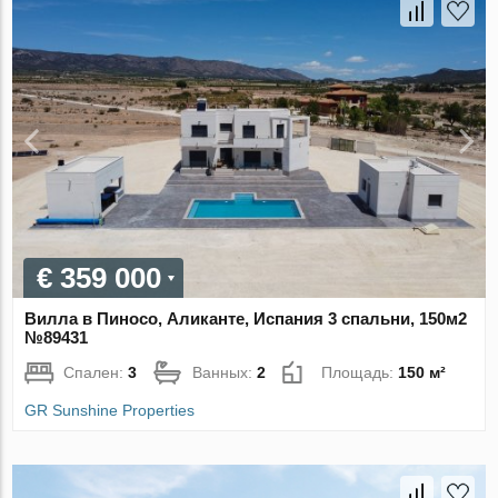
€ 359 000
Вилла в Пиносо, Аликанте, Испания 3 спальни, 150м2
№89431
Спален:
3
Ванных:
2
Площадь:
150 м²
GR Sunshine Properties