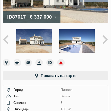
ID87017
€ 337 000
Показать на карте
Город
Пиносо
Тип
Вилла
Спален
3
Площадь
150 м²