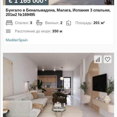
€ 1 165 000
Бунгало в Бенальмадена, Малага, Испания 3 спальни,
201м2 №169495
Спален:
3
Ванных:
2
Площадь:
201 м²
Расстояние до моря:
350 м
MediterSpain