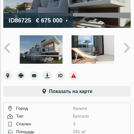
ID86725
€ 675 000
Показать на карте
Город
Кальпе
Тип
Бунгало
Спален
3
Площадь
201 м²