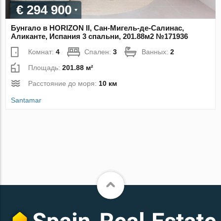
€ 294 900
Бунгало в HORIZON II, Сан-Мигель-де-Салинас,
Аликанте, Испания 3 спальни, 201.88м2 №171936
Комнат:
4
Спален:
3
Ванных:
2
Площадь:
201.88 м²
Расстояние до моря:
10 км
Santamar