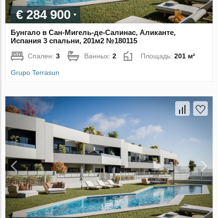
€ 284 900
Бунгало в Сан-Мигель-де-Салинас, Аликанте,
Испания 3 спальни, 201м2 №180115
Спален:
3
Ванных:
2
Площадь:
201 м²
Grupo Terrasun