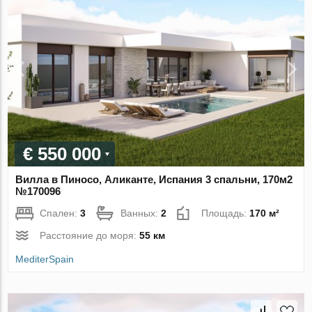
€ 550 000
Вилла в Пиносо, Аликанте, Испания 3 спальни, 170м2
№170096
Спален:
3
Ванных:
2
Площадь:
170 м²
Расстояние до моря:
55 км
MediterSpain