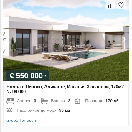
€ 550 000
Вилла в Пиносо, Аликанте, Испания 3 спальни, 170м2
№180000
Спален:
3
Ванных:
2
Площадь:
170 м²
Расстояние до моря:
55 км
Grupo Terrasun