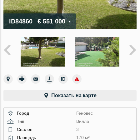
ID84860
€ 551 000
Показать на карте
Город
Геновес
Тип
Вилла
Спален
3
Площадь
170 м²