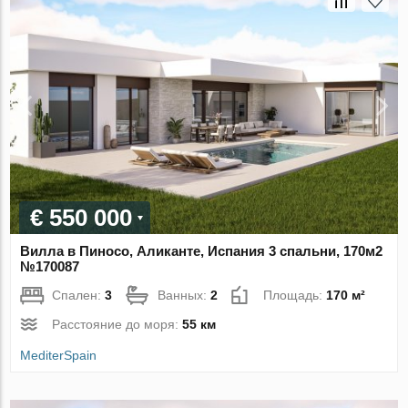
€ 550 000
Вилла в Пиносо, Аликанте, Испания 3 спальни, 170м2
№170087
Спален:
3
Ванных:
2
Площадь:
170 м²
Расстояние до моря:
55 км
MediterSpain