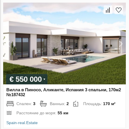
€ 550 000
Вилла в Пиносо, Аликанте, Испания 3 спальни, 170м2
№187432
Спален:
3
Ванных:
2
Площадь:
170 м²
Расстояние до моря:
55 км
Spain-real.Estate