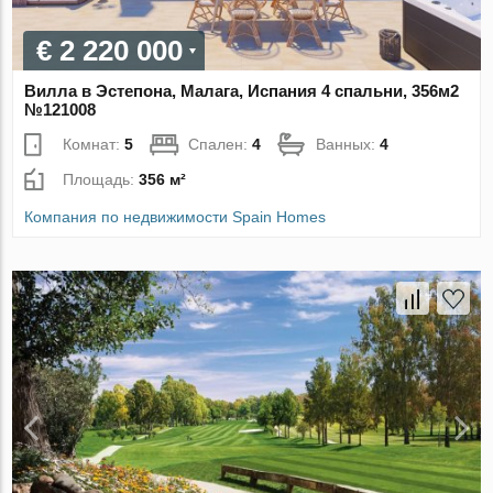
€ 2 220 000
Вилла в Эстепона, Малага, Испания 4 спальни, 356м2
№121008
Комнат:
5
Спален:
4
Ванных:
4
Площадь:
356 м²
Компания по недвижимости Spain Homes