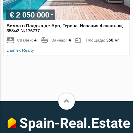
€ 2 050 000
Вилла в Пладжа-де-Аро, Герона, Испания 4 спальни,
358м2 №176777
Спален:
4
Ванных:
4
Площадь:
358 м²
Damlex Realty