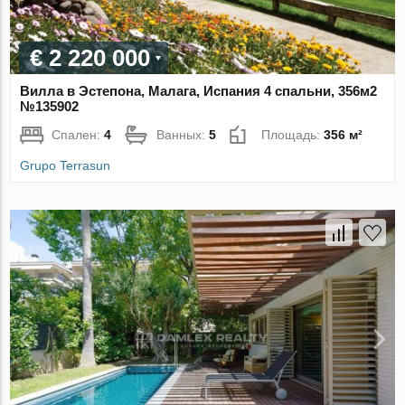
€ 2 220 000
Вилла в Эстепона, Малага, Испания 4 спальни, 356м2
№135902
Спален:
4
Ванных:
5
Площадь:
356 м²
Grupo Terrasun