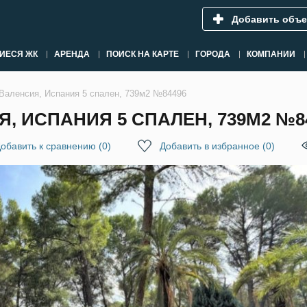
Добавить объе
ИЕСЯ ЖК
АРЕНДА
ПОИСК НА КАРТЕ
ГОРОДА
КОМПАНИИ
 Валенсия, Испания 5 спален, 739м2 №84496
, ИСПАНИЯ 5 СПАЛЕН, 739М2 №8
обавить к сравнению
(
0
)
Добавить в избранное
(
0
)