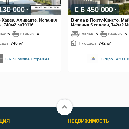
 130 000
€ 6 450 000
 Хавеа, Аликанте, Испания
Вилла в Порту-Кристо, Май
н, 740м2 №79116
Испания 5 спален, 742м2 
лен:
5
Ванных:
4
Спален:
5
Ванных:
5
щадь:
740 м²
Площадь:
742 м²
GR Sunshine Properties
Grupo Terrasu
ЦИЯ
НЕДВИЖИМОСТЬ