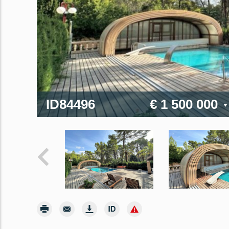
ID84496
€ 1 500 000