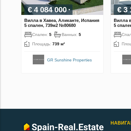
€ 4 084 000
€ 3
Вилла в Хавеа, Аликанте, Испания
Вилла в
5 спален, 739м2 №80680
5 спале
Спален:
5
Ванных:
5
Спа
Площадь:
739 м²
Пло
GR Sunshine Properties
НАВИГА