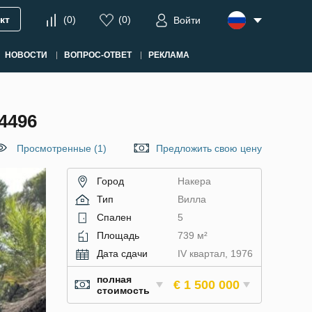
кт
(
0
)
(
0
)
Войти
НОВОСТИ
ВОПРОС-ОТВЕТ
РЕКЛАМА
4496
Просмотренные (1)
Предложить свою цену
Город
Накера
Тип
Вилла
Спален
5
Площадь
739 м²
Дата сдачи
IV квартал, 1976
полная
€ 1 500 000
стоимость