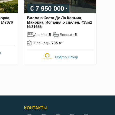
€ 7 950 000
орка,
Вилла в Коста Де Ла Кальма,
№147876
Майорка, Испания 5 спален, 735м2
№31655
Спален:
5
Ванных:
5
Площадь:
735 м²
n
Optimo Group
КОНТАКТЫ