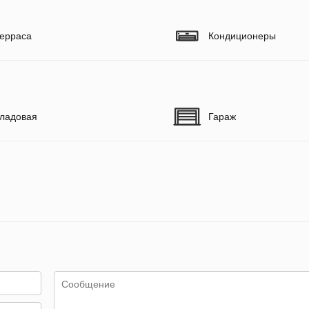
ерраса
Кондиционеры
ладовая
Гараж