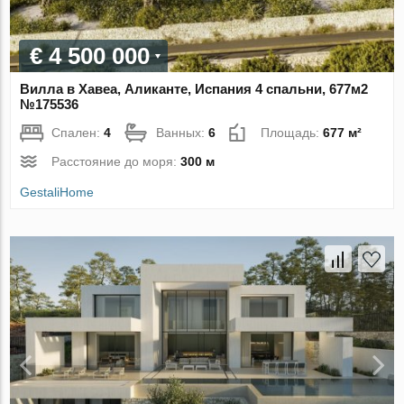
€ 4 500 000
Вилла в Хавеа, Аликанте, Испания 4 спальни, 677м2
№175536
Спален:
4
Ванных:
6
Площадь:
677 м²
Расстояние до моря:
300 м
GestaliHome