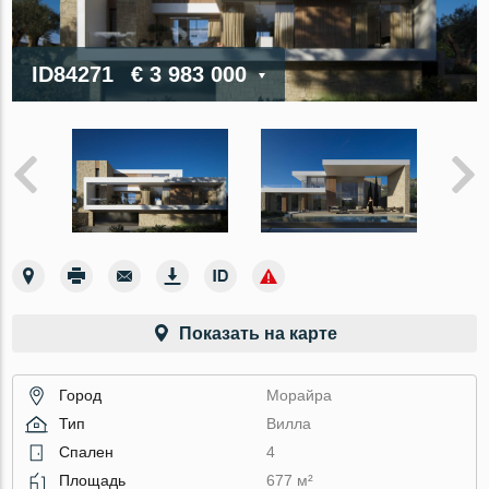
ID84271
€ 3 983 000
Показать на карте
Город
Морайра
Тип
Вилла
Спален
4
Площадь
677 м²