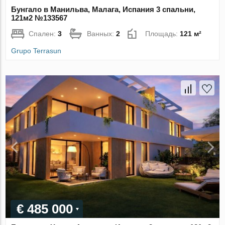
Бунгало в Манильва, Малага, Испания 3 спальни,
121м2 №133567
Спален:
3
Ванных:
2
Площадь:
121 м²
Grupo Terrasun
€ 485 000