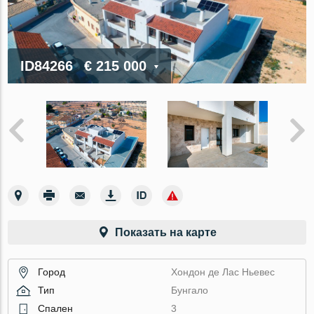
ID84266
€ 215 000
Показать на карте
Город
Хондон де Лас Ньевес
Тип
Бунгало
Спален
3