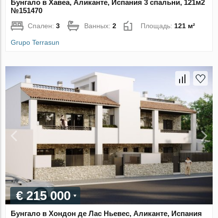
Бунгало в Хавеа, Аликанте, Испания 3 спальни, 121м2
№151470
Спален:
3
Ванных:
2
Площадь:
121 м²
Grupo Terrasun
€ 215 000
Бунгало в Хондон де Лас Ньевес, Аликанте, Испания