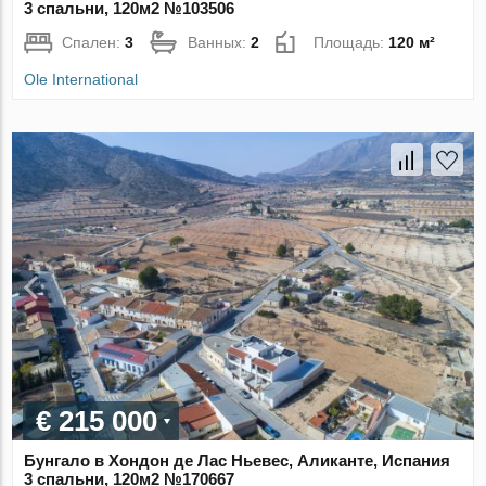
3 спальни, 120м2 №103506
Спален:
3
Ванных:
2
Площадь:
120 м²
Ole International
€ 215 000
Бунгало в Хондон де Лас Ньевес, Аликанте, Испания
3 спальни, 120м2 №170667