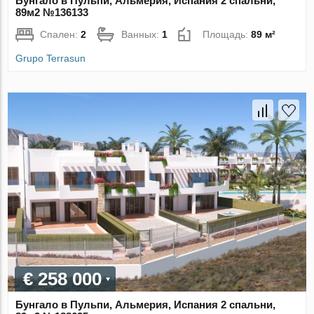
Бунгало в Пульпи, Альмерия, Испания 2 спальни,
89м2 №136133
Спален:
2
Ванных:
1
Площадь:
89 м²
Grupo Terrasun
€ 258 000
Бунгало в Пульпи, Альмерия, Испания 2 спальни,