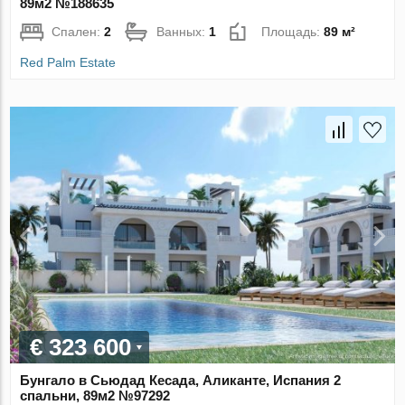
89м2 №188635
Спален:
2
Ванных:
1
Площадь:
89 м²
Red Palm Estate
€ 323 600
Бунгало в Сьюдад Кесада, Аликанте, Испания 2
спальни, 89м2 №97292