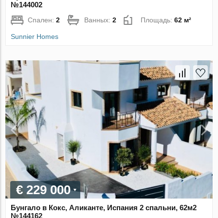
№144002
Спален:
2
Ванных:
2
Площадь:
62 м²
Sunnier Homes
€ 229 000
Бунгало в Кокс, Аликанте, Испания 2 спальни, 62м2
№144162