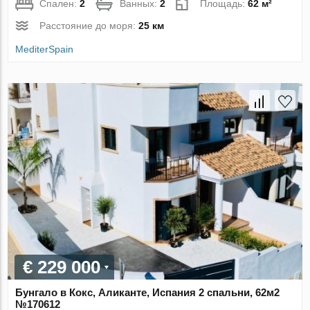
Спален:
2
Ванных:
2
Площадь:
62 м²
Расстояние до моря:
25 км
MediterSpain
€ 229 000
Бунгало в Кокс, Аликанте, Испания 2 спальни, 62м2
№170612