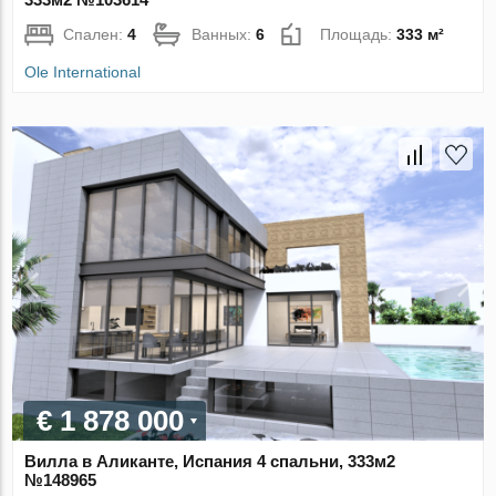
Спален:
4
Ванных:
6
Площадь:
333 м²
Ole International
€ 1 878 000
Вилла в Аликанте, Испания 4 спальни, 333м2
№148965