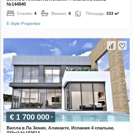
№144840
Спален:
4
Ванных:
6
Площадь:
333 м²
E-Style Properties
€ 1 700 000
Вилла в Ла Зения, Аликанте, Испания 4 спальни,
333м2 №103614