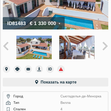
ID81483
€ 1 330 000
Показать на карте
Город
Сьютаделья-де-Менорка
Тип
Вилла
Спален
4