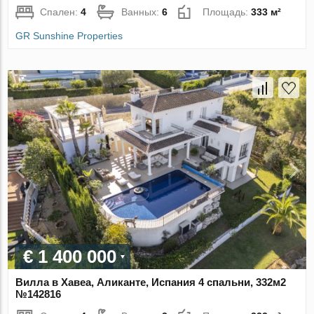
Спален:
4
Ванных:
6
Площадь:
333 м²
GR Sunshine Properties
€ 1 400 000
Вилла в Хавеа, Аликанте, Испания 4 спальни, 332м2
№142816