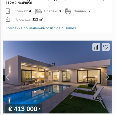
112м2 №49050
Комнат:
4
Спален:
3
Ванных:
2
Площадь:
112 м²
Компания по недвижимости Spain Homes
€ 413 000