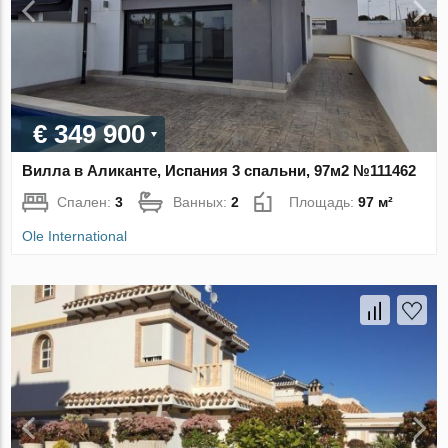
€ 349 900
Вилла в Аликанте, Испания 3 спальни, 97м2 №111462
Спален:
3
Ванных:
2
Площадь:
97 м²
Ole International