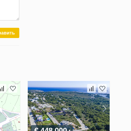
равить
€ 448 000