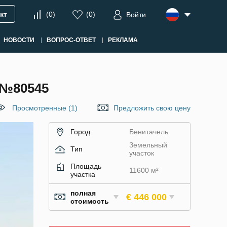
кт
(
0
)
(
0
)
Войти
НОВОСТИ
ВОПРОС-ОТВЕТ
РЕКЛАМА
№80545
Просмотренные (1)
Предложить свою цену
Город
Бенитачель
Земельный
Тип
участок
Площадь
11600 м²
участка
полная
€ 446 000
стоимость