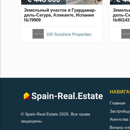
Земельный участок в Гуардамар-
Земельн
дель-Сегура, Аликанте, Испания
дель-Се
№79909
№80143
GR Sunshine Properties
НАВИГА
Главная
Застройщ
© Spain-Real.Estate 2026. Все права
Агентства
защищены.
Вопрос-от