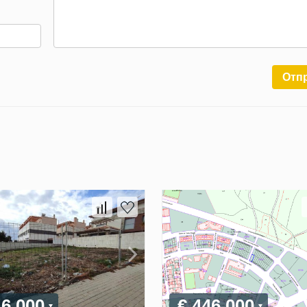
Отп
46 000
€ 446 000