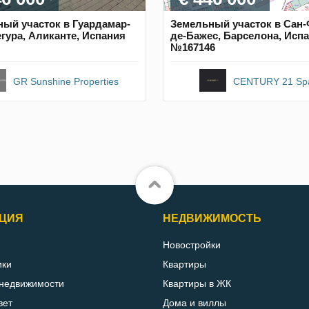
ый участок в Гуардамар-
Земельный участок в Сан-
гура, Аликанте, Испания
де-Бажес, Барселона, Исп
№167146
GR Sunshine Properties
CENTURY 21 Sp
ЦИЯ
НЕДВИЖИМОСТЬ
Новостройки
ики
Квартиры
 недвижимости
Квартиры в ЖК
вет
Дома и виллы